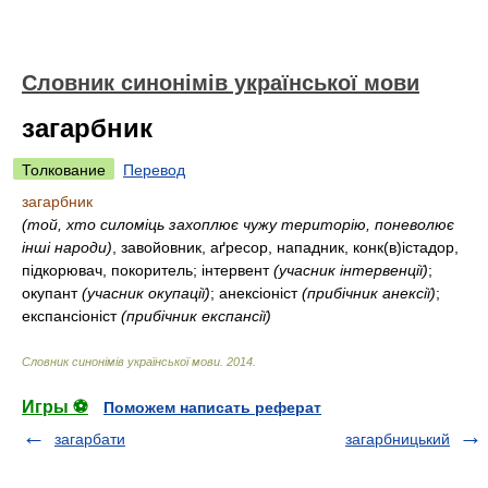
Словник синонімів української мови
загарбник
Толкование
Перевод
загарбник
(той, хто силоміць захоплює чужу територію, поневолює
інші народи)
, завойовник, аґресор, нападник, конк(в)істадор,
підкорювач, покоритель; інтервент
(учасник інтервенції)
;
окупант
(учасник окупації)
; анексіоніст
(прибічник анексії)
;
експансіоніст
(прибічник експансії)
Словник синонімів української мови
.
2014
.
Игры ⚽
Поможем написать реферат
загарбати
загарбницький