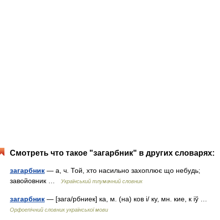
Смотреть что такое "загарбник" в других словарях:
загарбник
— а, ч. Той, хто насильно захоплює що небудь;
завойовник …
Український тлумачний словник
загарбник
— [зага/рбниек] ка, м. (на) ков і/ ку, мн. кие, к іў …
Орфоепічний словник української мови